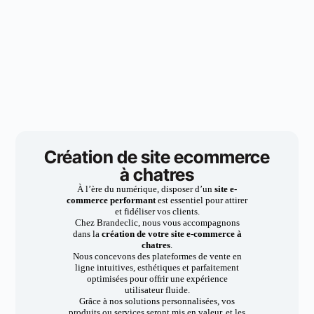
Création de site ecommerce
à chatres
À l’ère du numérique, disposer d’un
site e-
commerce performant
est essentiel pour attirer
et fidéliser vos clients.
Chez Brandeclic, nous vous accompagnons
dans la
création de votre site e-commerce à
chatres
.
Nous concevons des plateformes de vente en
ligne intuitives, esthétiques et parfaitement
optimisées pour offrir une expérience
utilisateur fluide.
Grâce à nos solutions personnalisées, vos
produits ou services seront mis en valeur, et les