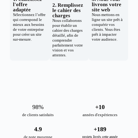
l'offre
livrons votre
2. Remplissez
adaptée
site web
le cahier des
Sélectionnez l’offre
Nous mettons en
charges
qui correspond le
ligne un site prêt à
Nous collaborons
mieux aux besoins
conquérir vos
pour établir un
de votre entreprise
clients. Vous êtes
cahier des charges
pour créer un site
prêt à impacter
détaillé, afin de
sur-mesure.
votre audience.
comprendre
parfaitement votre
vision et vos
attentes.
98
%
+
10
de clients satisfaits
années d'expériences
4.9
+
189
de note moyenne
projets livrés cette année