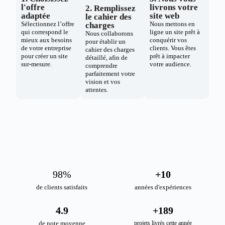
l'offre
livrons votre
2. Remplissez
adaptée
site web
le cahier des
Sélectionnez l’offre
Nous mettons en
charges
qui correspond le
ligne un site prêt à
Nous collaborons
mieux aux besoins
conquérir vos
pour établir un
de votre entreprise
clients. Vous êtes
cahier des charges
pour créer un site
prêt à impacter
détaillé, afin de
sur-mesure.
votre audience.
comprendre
parfaitement votre
vision et vos
attentes.
98
%
+
10
de clients satisfaits
années d'expériences
4.9
+
189
de note moyenne
projets livrés cette année