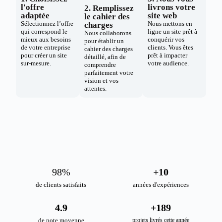
l'offre
livrons votre
2. Remplissez
adaptée
site web
le cahier des
Sélectionnez l’offre
Nous mettons en
charges
qui correspond le
ligne un site prêt à
Nous collaborons
mieux aux besoins
conquérir vos
pour établir un
de votre entreprise
clients. Vous êtes
cahier des charges
pour créer un site
prêt à impacter
détaillé, afin de
sur-mesure.
votre audience.
comprendre
parfaitement votre
vision et vos
attentes.
98
%
+
10
de clients satisfaits
années d'expériences
4.9
+
189
de note moyenne
projets livrés cette année