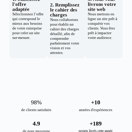
l'offre
livrons votre
2. Remplissez
adaptée
site web
le cahier des
Sélectionnez l’offre
Nous mettons en
charges
qui correspond le
ligne un site prêt à
Nous collaborons
mieux aux besoins
conquérir vos
pour établir un
de votre entreprise
clients. Vous êtes
cahier des charges
pour créer un site
prêt à impacter
détaillé, afin de
sur-mesure.
votre audience.
comprendre
parfaitement votre
vision et vos
attentes.
98
%
+
10
de clients satisfaits
années d'expériences
4.9
+
189
de note moyenne
projets livrés cette année