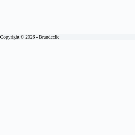
Copyright © 2026 - Brandeclic.
Choisissez votre formule
Abonnements
Devis
Brandeclic
View
Site internet vitrine.
Inclus.
Livraison sous 15 jours
Personnalisé à 100%
Pages illimitées
Mises à jour mensuelles
Maintenance
Interventions sous 48H
Optimisé SEO
100% sécurisé