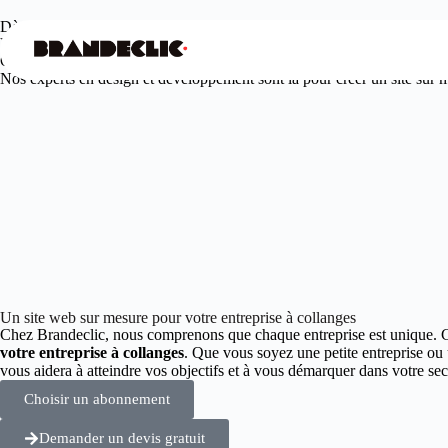
Dès
99€
/mois seulement
Votre agence web design à collanges
Offrez à votre entreprise une présence en ligne unique et engageante.
Nos experts en design et développement sont là pour créer un site sur me
Un site web sur mesure pour votre entreprise à collanges
Chez Brandeclic, nous comprenons que chaque entreprise est unique. 
votre entreprise à collanges
. Que vous soyez une petite entreprise ou
vous aidera à atteindre vos objectifs et à vous démarquer dans votre 
Choisir un abonnement
Demander un devis gratuit