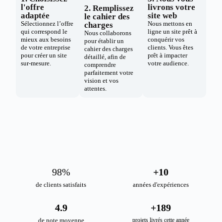
l'offre
livrons votre
2. Remplissez
adaptée
site web
le cahier des
Sélectionnez l’offre
Nous mettons en
charges
qui correspond le
ligne un site prêt à
Nous collaborons
mieux aux besoins
conquérir vos
pour établir un
de votre entreprise
clients. Vous êtes
cahier des charges
pour créer un site
prêt à impacter
détaillé, afin de
sur-mesure.
votre audience.
comprendre
parfaitement votre
vision et vos
attentes.
98
%
+
10
de clients satisfaits
années d'expériences
4.9
+
189
de note moyenne
projets livrés cette année