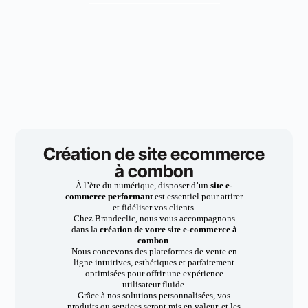
Création de site ecommerce
à combon
À l’ère du numérique, disposer d’un
site e-
commerce performant
est essentiel pour attirer
et fidéliser vos clients.
Chez Brandeclic, nous vous accompagnons
dans la
création de votre site e-commerce à
combon
.
Nous concevons des plateformes de vente en
ligne intuitives, esthétiques et parfaitement
optimisées pour offrir une expérience
utilisateur fluide.
Grâce à nos solutions personnalisées, vos
produits ou services seront mis en valeur, et les