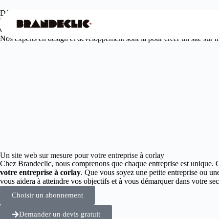
Dès
99€
/mois seulement
Votre agence web design à corlay
Offrez à votre entreprise une présence en ligne unique et engageante.
Nos experts en design et développement sont là pour créer un site sur me
Un site web sur mesure pour votre entreprise à corlay
Chez Brandeclic, nous comprenons que chaque entreprise est unique. 
votre entreprise à corlay
. Que vous soyez une petite entreprise ou un
vous aidera à atteindre vos objectifs et à vous démarquer dans votre 
Choisir un abonnement
Demander un devis gratuit