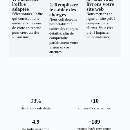
l'offre
livrons votre
2. Remplissez
adaptée
site web
le cahier des
Sélectionnez l’offre
Nous mettons en
charges
qui correspond le
ligne un site prêt à
Nous collaborons
mieux aux besoins
conquérir vos
pour établir un
de votre entreprise
clients. Vous êtes
cahier des charges
pour créer un site
prêt à impacter
détaillé, afin de
sur-mesure.
votre audience.
comprendre
parfaitement votre
vision et vos
attentes.
98
%
+
10
de clients satisfaits
années d'expériences
4.9
+
189
de note moyenne
projets livrés cette année