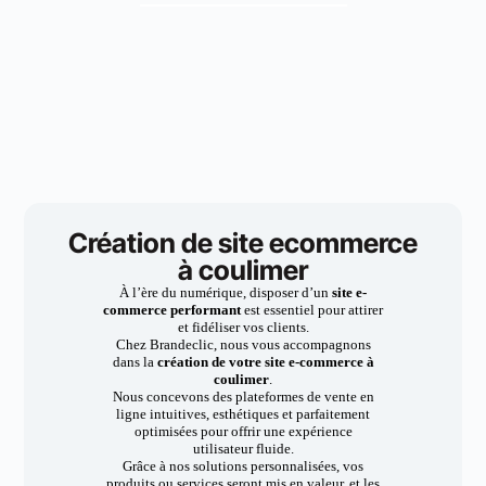
Création de site ecommerce
à coulimer
À l’ère du numérique, disposer d’un
site e-
commerce performant
est essentiel pour attirer
et fidéliser vos clients.
Chez Brandeclic, nous vous accompagnons
dans la
création de votre site e-commerce à
coulimer
.
Nous concevons des plateformes de vente en
ligne intuitives, esthétiques et parfaitement
optimisées pour offrir une expérience
utilisateur fluide.
Grâce à nos solutions personnalisées, vos
produits ou services seront mis en valeur, et les