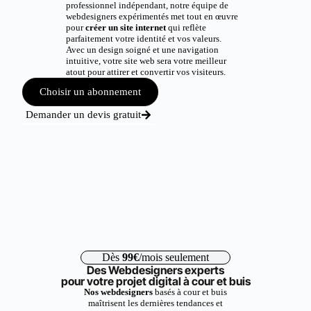
professionnel indépendant, notre équipe de
webdesigners expérimentés met tout en œuvre
pour
créer un site internet
qui reflète
parfaitement votre identité et vos valeurs.
Avec un design soigné et une navigation
intuitive, votre site web sera votre meilleur
atout pour attirer et convertir vos visiteurs.
Choisir un abonnement
Demander un devis gratuit
Dès
99€
/mois seulement
Des Webdesigners experts
pour votre projet digital à cour et buis
Nos webdesigners
basés à cour et buis
maîtrisent les dernières tendances et