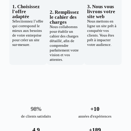
1. Choisissez
3. Nous vous
l'offre
livrons votre
2. Remplissez
adaptée
site web
le cahier des
Sélectionnez l’offre
Nous mettons en
charges
qui correspond le
ligne un site prêt à
Nous collaborons
mieux aux besoins
conquérir vos
pour établir un
de votre entreprise
clients. Vous êtes
cahier des charges
pour créer un site
prêt à impacter
détaillé, afin de
sur-mesure.
votre audience.
comprendre
parfaitement votre
vision et vos
attentes.
98
%
+
10
de clients satisfaits
années d'expériences
4.9
+
189