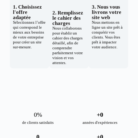
1. Choisissez
3. Nous vous
l'offre
livrons votre
2. Remplissez
adaptée
site web
le cahier des
Sélectionnez l’offre
Nous mettons en
charges
qui correspond le
ligne un site prêt à
Nous collaborons
mieux aux besoins
conquérir vos
pour établir un
de votre entreprise
clients. Vous êtes
cahier des charges
pour créer un site
prêt à impacter
détaillé, afin de
sur-mesure.
votre audience.
comprendre
parfaitement votre
vision et vos
attentes.
0
%
+
0
de clients satisfaits
années d'expériences
0
+
0