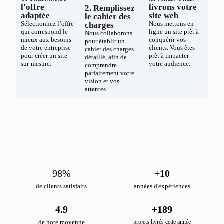
l'offre
livrons votre
2. Remplissez
adaptée
site web
le cahier des
Sélectionnez l’offre
Nous mettons en
charges
qui correspond le
ligne un site prêt à
Nous collaborons
mieux aux besoins
conquérir vos
pour établir un
de votre entreprise
clients. Vous êtes
cahier des charges
pour créer un site
prêt à impacter
détaillé, afin de
sur-mesure.
votre audience.
comprendre
parfaitement votre
vision et vos
attentes.
98
%
+
10
de clients satisfaits
années d'expériences
4.9
+
189
de note moyenne
projets livrés cette année