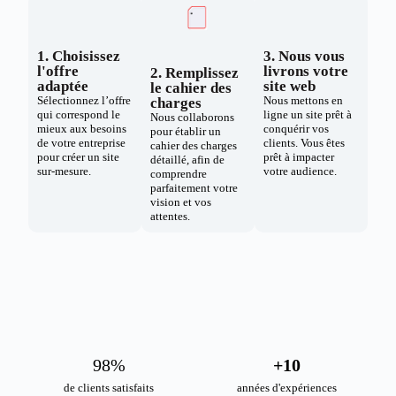
1. Choisissez
3. Nous vous
l'offre
livrons votre
2. Remplissez
adaptée
site web
le cahier des
Sélectionnez l’offre
Nous mettons en
charges
qui correspond le
ligne un site prêt à
Nous collaborons
mieux aux besoins
conquérir vos
pour établir un
de votre entreprise
clients. Vous êtes
cahier des charges
pour créer un site
prêt à impacter
détaillé, afin de
sur-mesure.
votre audience.
comprendre
parfaitement votre
vision et vos
attentes.
98
%
+
10
de clients satisfaits
années d'expériences