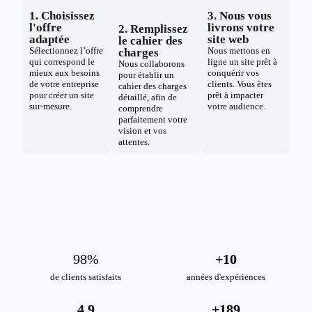
1. Choisissez
3. Nous vous
l'offre
livrons votre
2. Remplissez
adaptée
site web
le cahier des
Sélectionnez l’offre
Nous mettons en
charges
qui correspond le
ligne un site prêt à
Nous collaborons
mieux aux besoins
conquérir vos
pour établir un
de votre entreprise
clients. Vous êtes
cahier des charges
pour créer un site
prêt à impacter
détaillé, afin de
sur-mesure.
votre audience.
comprendre
parfaitement votre
vision et vos
attentes.
98
%
+
10
de clients satisfaits
années d'expériences
4.9
+
189