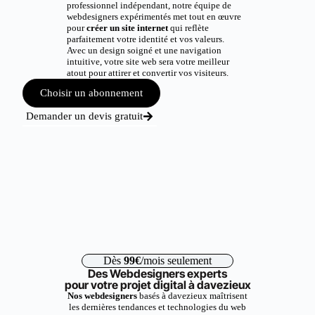
professionnel indépendant, notre équipe de
webdesigners expérimentés met tout en œuvre
pour
créer un site internet
qui reflète
parfaitement votre identité et vos valeurs.
Avec un design soigné et une navigation
intuitive, votre site web sera votre meilleur
atout pour attirer et convertir vos visiteurs.
Choisir un abonnement
Demander un devis gratuit
Dès
99€
/mois seulement
Des Webdesigners experts
pour votre projet digital à davezieux
Nos webdesigners
basés à davezieux maîtrisent
les dernières tendances et technologies du web