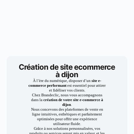
Création de site ecommerce
à dijon
À l’ère du numérique, disposer d’un
site e-
commerce performant
est essentiel pour attirer
et fidéliser vos clients.
Chez Brandeclic, nous vous accompagnons
dans la
création de votre site e-commerce à
dijon
.
Nous concevons des plateformes de vente en
ligne intuitives, esthétiques et parfaitement
optimisées pour offrir une expérience
utilisateur fluide.
Grâce à nos solutions personnalisées, vos
produits ou services seront mis en valeur, et les