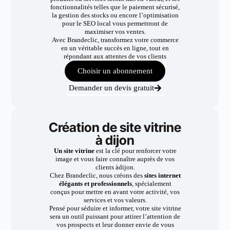
fonctionnalités telles que le paiement sécurisé,
la gestion des stocks ou encore l’optimisation
pour le SEO local vous permettront de
maximiser vos ventes.
Avec Brandeclic, transformez votre commerce
en un véritable succès en ligne, tout en
répondant aux attentes de vos clients
Choisir un abonnement
Demander un devis gratuit
Création de site vitrine
à dijon
Un site vitrine
est la clé pour renforcer votre
image et vous faire connaître auprès de vos
clients àdijon.
Chez Brandeclic, nous créons des
sites internet
élégants et professionnels
, spécialement
conçus pour mettre en avant votre activité, vos
services et vos valeurs.
Pensé pour séduire et informer, votre site vitrine
sera un outil puissant pour attirer l’attention de
vos prospects et leur donner envie de vous