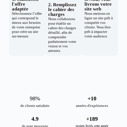
l'offre
livrons votre
2. Remplissez
adaptée
site web
le cahier des
Sélectionnez l’offre
Nous mettons en
charges
qui correspond le
ligne un site prêt à
Nous collaborons
mieux aux besoins
conquérir vos
pour établir un
de votre entreprise
clients. Vous êtes
cahier des charges
pour créer un site
prêt à impacter
détaillé, afin de
sur-mesure.
votre audience.
comprendre
parfaitement votre
vision et vos
attentes.
98
%
+
10
de clients satisfaits
années d'expériences
4.9
+
189
de note moyenne
projets livrés cette année