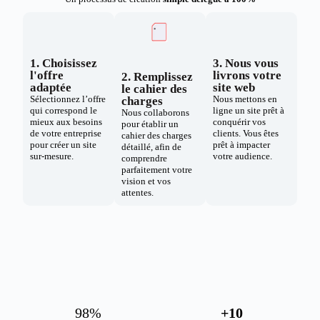
1. Choisissez
3. Nous vous
l'offre
livrons votre
2. Remplissez
adaptée
site web
le cahier des
Sélectionnez l’offre
Nous mettons en
charges
qui correspond le
ligne un site prêt à
Nous collaborons
mieux aux besoins
conquérir vos
pour établir un
de votre entreprise
clients. Vous êtes
cahier des charges
pour créer un site
prêt à impacter
détaillé, afin de
sur-mesure.
votre audience.
comprendre
parfaitement votre
vision et vos
attentes.
98
%
+
10