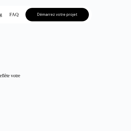
og
FAQ
Démarrez votre projet
eflète votre