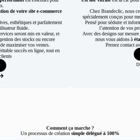
ts.
tion de votre site e-commerce
Chez Brandeclic, nous cr
spécialement conçus pour mett
ves, esthétiques et parfaitement
Pensé pour séduire et informe
lisateur fluide.
l’attention de vos pr
rvices seront mis en valeur, et
Avec des designs sur mesure e
a gestion des stocks ou encore
nous vous aidons à
ét
 de maximiser vos ventes.
Prenez contact av
table succès en ligne, tout en
lients
D
Comment ça marche ?
Un processus de création
simple délégué à 100%