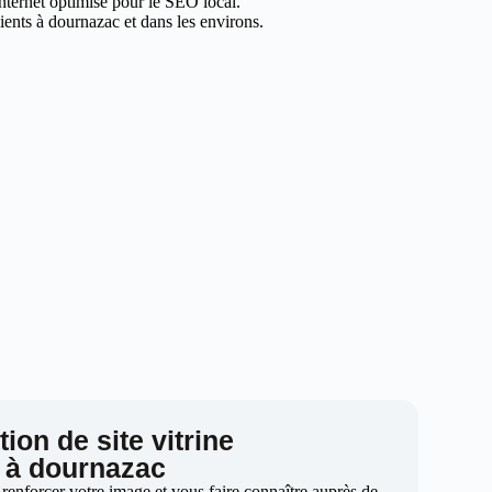
internet optimisé pour le SEO local.
ents à dournazac et dans les environs.
ion de site vitrine
à dournazac
 renforcer votre image et vous faire connaître auprès de