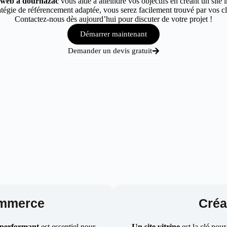
e web à dournazac
vous aide à atteindre vos objectifs en créant un site 
tégie de référencement adaptée, vous serez facilement trouvé par vos cli
Contactez-nous dès aujourd’hui pour discuter de votre projet !
Démarrer maintenant
Demander un devis gratuit
ommerce
Créat
 performant
est essentiel pour
Un site vitrine
est la clé pour