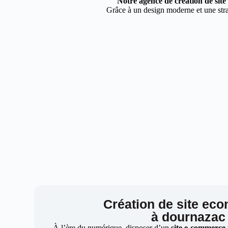
Notre agence de création de sit
Grâce à un design moderne et une stra
Création de site ec
à dournazac
À l’ère du numérique, disposer d’un
site e-commerce