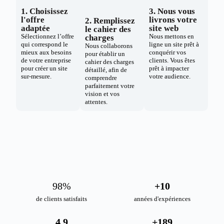
1. Choisissez
3. Nous vous
l'offre
livrons votre
2. Remplissez
adaptée
site web
le cahier des
Sélectionnez l’offre
Nous mettons en
charges
qui correspond le
ligne un site prêt à
Nous collaborons
mieux aux besoins
conquérir vos
pour établir un
de votre entreprise
clients. Vous êtes
cahier des charges
pour créer un site
prêt à impacter
détaillé, afin de
sur-mesure.
votre audience.
comprendre
parfaitement votre
vision et vos
attentes.
98
%
+
10
de clients satisfaits
années d'expériences
4.9
+
189