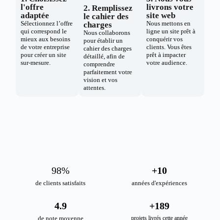
l'offre
livrons votre
2. Remplissez
adaptée
site web
le cahier des
Sélectionnez l’offre
Nous mettons en
charges
qui correspond le
ligne un site prêt à
Nous collaborons
mieux aux besoins
conquérir vos
pour établir un
de votre entreprise
clients. Vous êtes
cahier des charges
pour créer un site
prêt à impacter
détaillé, afin de
sur-mesure.
votre audience.
comprendre
parfaitement votre
vision et vos
attentes.
98
%
+
10
de clients satisfaits
années d'expériences
4.9
+
189
de note moyenne
projets livrés cette année