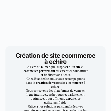
Création de site ecommerce
à echire
À l’ère du numérique, disposer d’un
site e-
commerce performant
est essentiel pour attirer
et fidéliser vos clients.
Chez Brandeclic, nous vous accompagnons
dans la
création de votre site e-commerce à
echire
.
Nous concevons des plateformes de vente en
ligne intuitives, esthétiques et parfaitement
optimisées pour offrir une expérience
utilisateur fluide.
Grâce à nos solutions personnalisées, vos
produits ou services seront mis en valeur, et les