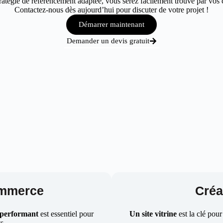
atégie de référencement adaptée, vous serez facilement trouvé par vos cl
Contactez-nous dès aujourd’hui pour discuter de votre projet !
Démarrer maintenant
Demander un devis gratuit
ommerce
Créat
 performant
est essentiel pour
Un site vitrine
est la clé pour
ts.