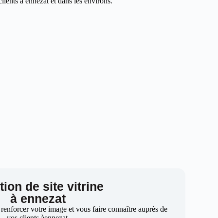
ients à ennezat et dans les environs.
ion de site vitrine
à ennezat
 renforcer votre image et vous faire connaître auprès de
vos clients àennezat.