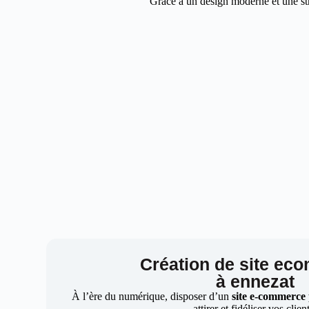
Grâce à un design moderne et une str
Création de site ec
à ennezat
À l’ère du numérique, disposer d’un
site e-commerce
attirer et fidéliser vos clien