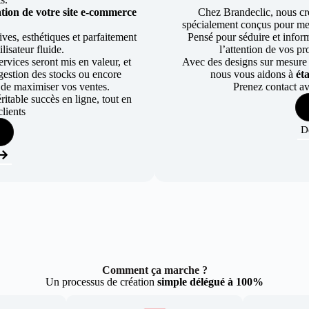
tion de votre site e-commerce
Chez Brandeclic, nous cr
spécialement conçus pour mett
ves, esthétiques et parfaitement
Pensé pour séduire et informe
lisateur fluide.
l’attention de vos pr
rvices seront mis en valeur, et
Avec des designs sur mesure e
a gestion des stocks ou encore
nous vous aidons à
ét
 de maximiser vos ventes.
Prenez contact av
table succès en ligne, tout en
lients
D
Comment ça marche ?
Un processus de création
simple délégué à 100%