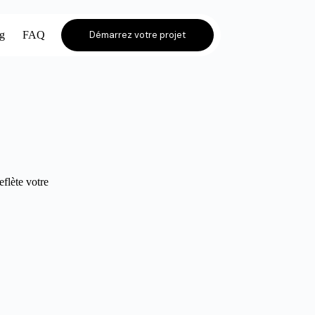
og
FAQ
Démarrez votre projet
eflète votre