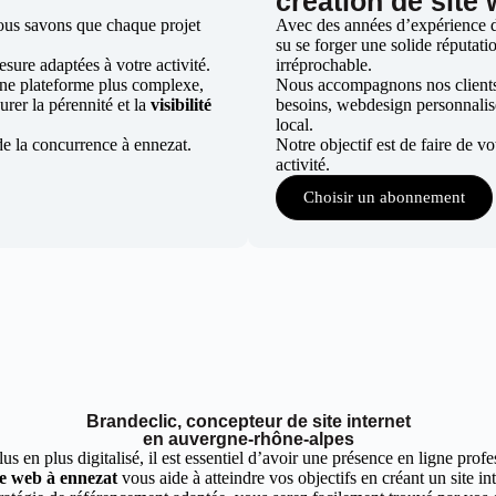
création de site
ous savons que chaque projet
Avec des années d’expérience da
su se forger une solide réputatio
ure adaptées à votre activité.
irréprochable.
une plateforme plus complexe,
Nous accompagnons nos clients d
urer la pérennité et la
visibilité
besoins, webdesign personnali
local.
de la concurrence à ennezat.
Notre objectif est de faire de v
activité.
Choisir un abonnement
Brandeclic, concepteur de site internet
en auvergne-rhône-alpes
 en plus digitalisé, il est essentiel d’avoir une présence en ligne profes
te web à ennezat
vous aide à atteindre vos objectifs en créant un site i