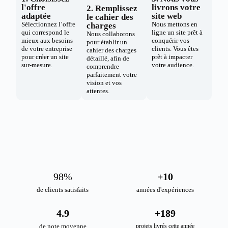
l'offre
livrons votre
2. Remplissez
adaptée
site web
le cahier des
Sélectionnez l’offre
Nous mettons en
charges
qui correspond le
ligne un site prêt à
Nous collaborons
mieux aux besoins
conquérir vos
pour établir un
de votre entreprise
clients. Vous êtes
cahier des charges
pour créer un site
prêt à impacter
détaillé, afin de
sur-mesure.
votre audience.
comprendre
parfaitement votre
vision et vos
attentes.
98
%
+
10
de clients satisfaits
années d'expériences
4.9
+
189
de note moyenne
projets livrés cette année