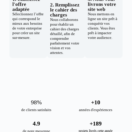
l'offre
livrons votre
2. Remplissez
adaptée
site web
le cahier des
Sélectionnez l’offre
Nous mettons en
charges
qui correspond le
ligne un site prêt à
Nous collaborons
mieux aux besoins
conquérir vos
pour établir un
de votre entreprise
clients. Vous êtes
cahier des charges
pour créer un site
prêt à impacter
détaillé, afin de
sur-mesure.
votre audience.
comprendre
parfaitement votre
vision et vos
attentes.
98
%
+
10
de clients satisfaits
années d'expériences
4.9
+
189
de note moyenne
projets livrés cette année