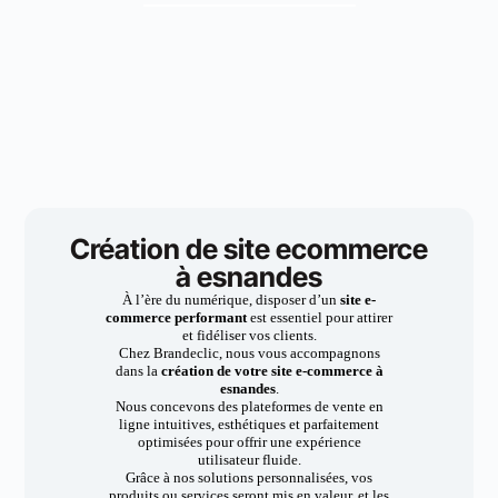
Création de site ecommerce
à esnandes
À l’ère du numérique, disposer d’un
site e-
commerce performant
est essentiel pour attirer
et fidéliser vos clients.
Chez Brandeclic, nous vous accompagnons
dans la
création de votre site e-commerce à
esnandes
.
Nous concevons des plateformes de vente en
ligne intuitives, esthétiques et parfaitement
optimisées pour offrir une expérience
utilisateur fluide.
Grâce à nos solutions personnalisées, vos
produits ou services seront mis en valeur, et les