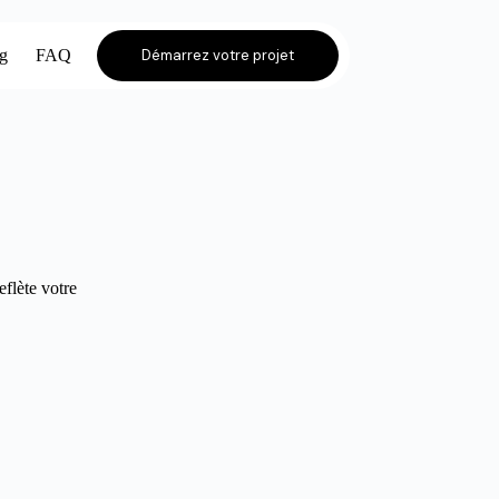
og
FAQ
Démarrez votre projet
eflète votre