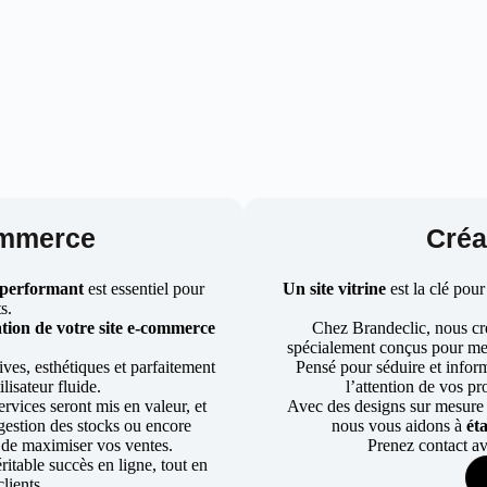
ommerce
Créat
 performant
est essentiel pour
Un site vitrine
est la clé pour
ts.
tion de votre site e-commerce
Chez Brandeclic, nous cr
spécialement conçus pour mett
ves, esthétiques et parfaitement
Pensé pour séduire et informe
lisateur fluide.
l’attention de vos pr
rvices seront mis en valeur, et
Avec des designs sur mesure e
a gestion des stocks ou encore
nous vous aidons à
ét
 de maximiser vos ventes.
Prenez contact av
table succès en ligne, tout en
lients