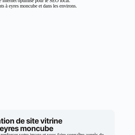
te internet optimisé pour le SEO local.
nts à eyres moncube et dans les environs.
tion de site vitrine
 eyres moncube
 renforcer votre image et vous faire connaître auprès de