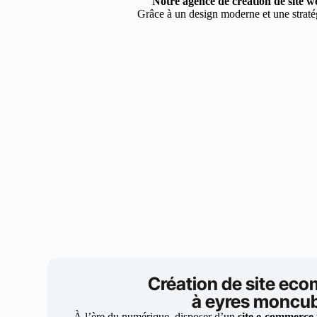
Notre agence de création de site 
Grâce à un design moderne et une stratég
Création de site ec
à eyres moncu
À l’ère du numérique, disposer d’un
site e-commerce