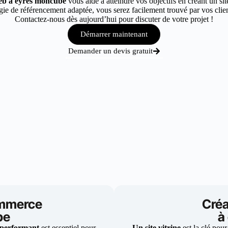
web à eyres moncube
vous aide à atteindre vos objectifs en créant un si
ie de référencement adaptée, vous serez facilement trouvé par vos clie
Contactez-nous dès aujourd’hui pour discuter de votre projet !
Démarrer maintenant
Demander un devis gratuit
ommerce
Créa
be
à
 performant
est essentiel pour
Un site vitrine
est la clé pour