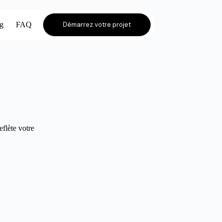
og
FAQ
Démarrez votre projet
eflète votre