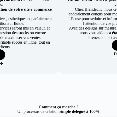
ts.
v
tion de votre site e-commerce
Chez Brandeclic, nous cr
spécialement conçus pour mett
ves, esthétiques et parfaitement
Pensé pour séduire et informe
lisateur fluide.
l’attention de vos pr
rvices seront mis en valeur, et
Avec des designs sur mesure e
a gestion des stocks ou encore
nous vous aidons à
ét
 de maximiser vos ventes.
Prenez contact av
table succès en ligne, tout en
lients
D
Comment ça marche ?
Un processus de création
simple délégué à 100%