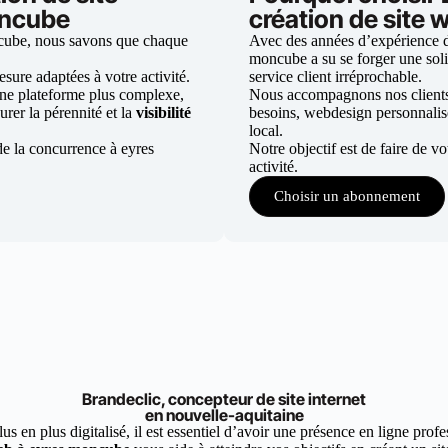
oncube
création de site
cube, nous savons que chaque
Avec des années d’expérience da
moncube a su se forger une solid
ure adaptées à votre activité.
service client irréprochable.
une plateforme plus complexe,
Nous accompagnons nos clients d
urer la pérennité et la
visibilité
besoins, webdesign personnali
local.
de la concurrence à eyres
Notre objectif est de faire de v
activité.
Choisir un abonnement
Brandeclic, concepteur de site internet
en nouvelle-aquitaine
 en plus digitalisé, il est essentiel d’avoir une présence en ligne profes