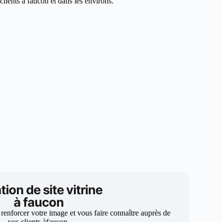
lients à faucon et dans les environs.
tion de site vitrine
à faucon
 renforcer votre image et vous faire connaître auprès de
vos clients àfaucon.