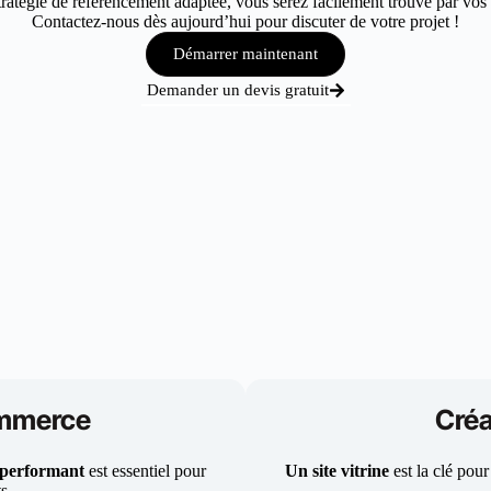
atégie de référencement adaptée, vous serez facilement trouvé par vos c
Contactez-nous dès aujourd’hui pour discuter de votre projet !
Démarrer maintenant
Demander un devis gratuit
ommerce
Créa
 performant
est essentiel pour
Un site vitrine
est la clé pour
ts.