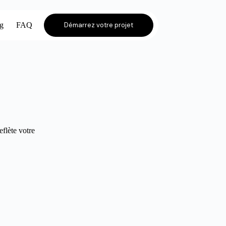
og
FAQ
Démarrez votre projet
eflète votre