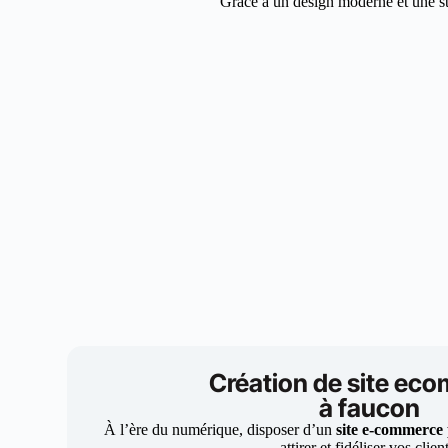
Grâce à un design moderne et une str
Création de site ec
à faucon
À l’ère du numérique, disposer d’un
site e-commerce
attirer et fidéliser vos clien