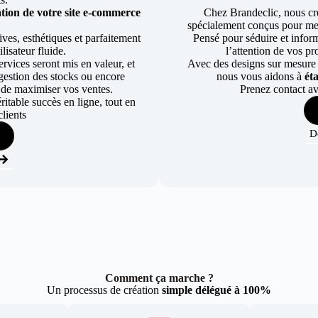
tion de votre site e-commerce
Chez Brandeclic, nous cr
spécialement conçus pour mett
ves, esthétiques et parfaitement
Pensé pour séduire et informe
lisateur fluide.
l’attention de vos pr
rvices seront mis en valeur, et
Avec des designs sur mesure e
a gestion des stocks ou encore
nous vous aidons à
ét
 de maximiser vos ventes.
Prenez contact av
table succès en ligne, tout en
lients
D
Comment ça marche ?
Un processus de création
simple délégué à 100%