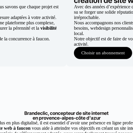
création de site 
us savons que chaque projet est
Avec des années d’expérience da
su se forger une solide réputatio
ure adaptées à votre activité.
irréprochable.
une plateforme plus complexe,
Nous accompagnons nos clients d
urer la pérennité et la
visibilité
besoins, webdesign personnali
local.
de la concurrence à faucon.
Notre objectif est de faire de v
activité.
Choisir un abonnement
Brandeclic, concepteur de site internet
en provence-alpes-côte d'azur
 en plus digitalisé, il est essentiel d’avoir une présence en ligne profes
te web à faucon
vous aide à atteindre vos objectifs en créant un site in