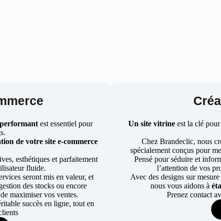
ommerce
Créat
 performant
est essentiel pour
Un site vitrine
est la clé pour
ts.
tion de votre site e-commerce
Chez Brandeclic, nous cr
spécialement conçus pour mett
ves, esthétiques et parfaitement
Pensé pour séduire et informe
lisateur fluide.
l’attention de vos pr
rvices seront mis en valeur, et
Avec des designs sur mesure e
a gestion des stocks ou encore
nous vous aidons à
ét
 de maximiser vos ventes.
Prenez contact av
table succès en ligne, tout en
lients