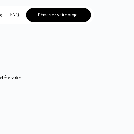
og
FAQ
Démarrez votre projet
eflète votre