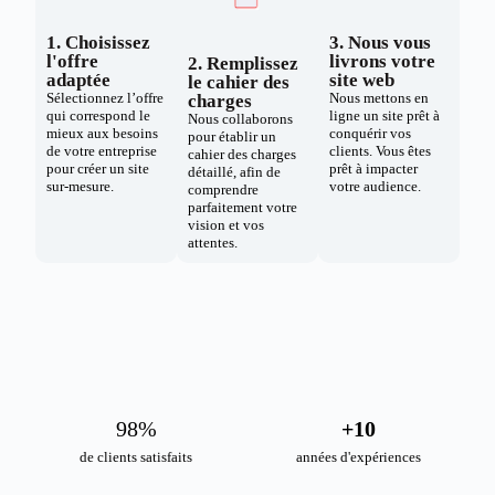
1. Choisissez
3. Nous vous
l'offre
livrons votre
2. Remplissez
adaptée
site web
le cahier des
Sélectionnez l’offre
Nous mettons en
charges
qui correspond le
ligne un site prêt à
Nous collaborons
mieux aux besoins
conquérir vos
pour établir un
de votre entreprise
clients. Vous êtes
cahier des charges
pour créer un site
prêt à impacter
détaillé, afin de
sur-mesure.
votre audience.
comprendre
parfaitement votre
vision et vos
attentes.
98
%
+
10
de clients satisfaits
années d'expériences