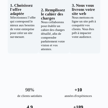
1. Choisissez
3. Nous vous
l'offre
livrons votre
2. Remplissez
adaptée
site web
le cahier des
Sélectionnez l’offre
Nous mettons en
charges
qui correspond le
ligne un site prêt à
Nous collaborons
mieux aux besoins
conquérir vos
pour établir un
de votre entreprise
clients. Vous êtes
cahier des charges
pour créer un site
prêt à impacter
détaillé, afin de
sur-mesure.
votre audience.
comprendre
parfaitement votre
vision et vos
attentes.
98
%
+
10
de clients satisfaits
années d'expériences
4.9
+
189