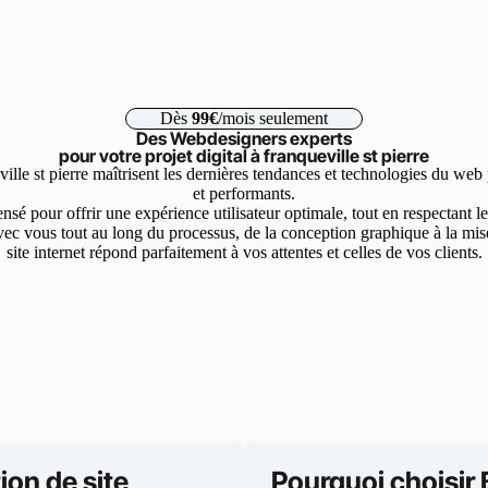
Dès
99€
/mois seulement
Des Webdesigners experts
pour votre projet digital à franqueville st pierre
ille st pierre maîtrisent les dernières tendances et technologies du web
et performants.
nsé pour offrir une expérience utilisateur optimale, tout en respectant 
ec vous tout au long du processus, de la conception graphique à la mise 
site internet répond parfaitement à vos attentes et celles de vos clients.
ion de site
Pourquoi choisir 