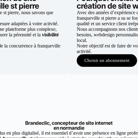
le st pierre
création de site w
e st pierre, nous savons que
Avec des années d’expérience da
franqueville st pierre a su se fo
ure adaptées à votre activité.
qualité et un service client irré
une plateforme plus complexe,
Nous accompagnons nos clients d
urer la pérennité et la
visibilité
besoins, webdesign personnali
local.
e la concurrence à franqueville
Notre objectif est de faire de v
activité.
Choisir un abonnement
Brandeclic, concepteur de site internet
en normandie
 en plus digitalisé, il est essentiel d’avoir une présence en ligne profes