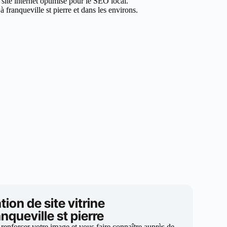
 site internet optimisé pour le SEO local.
franqueville st pierre et dans les environs.
tion de site vitrine
anqueville st pierre
 renforcer votre image et vous faire connaître auprès de