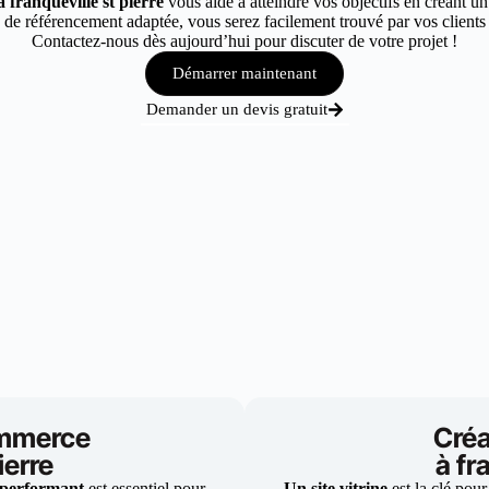
 franqueville st pierre
vous aide à atteindre vos objectifs en créant un
de référencement adaptée, vous serez facilement trouvé par vos clients à 
Contactez-nous dès aujourd’hui pour discuter de votre projet !
Démarrer maintenant
Demander un devis gratuit
ommerce
Créa
ierre
à fr
 performant
est essentiel pour
Un site vitrine
est la clé pour