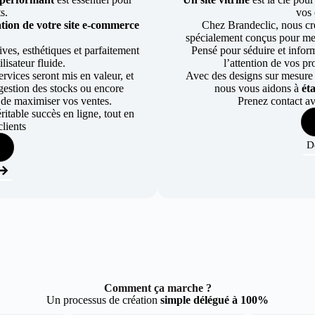
ts.
vos 
tion de votre site e-commerce
Chez Brandeclic, nous cr
.
spécialement conçus pour mett
ves, esthétiques et parfaitement
Pensé pour séduire et informe
lisateur fluide.
l’attention de vos pr
rvices seront mis en valeur, et
Avec des designs sur mesure e
a gestion des stocks ou encore
nous vous aidons à
ét
 de maximiser vos ventes.
Prenez contact av
table succès en ligne, tout en
lients
D
Comment ça marche ?
Un processus de création
simple délégué à 100%