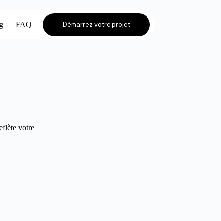
og
FAQ
Démarrez votre projet
eflète votre