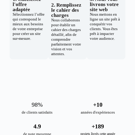
l'offre
livrons votre
2. Remplissez
adaptée
site web
le cahier des
Sélectionnez l’offre
Nous mettons en
charges
qui correspond le
ligne un site prêt à
Nous collaborons
mieux aux besoins
conquérir vos
pour établir un
de votre entreprise
clients. Vous êtes
cahier des charges
pour créer un site
prêt à impacter
détaillé, afin de
sur-mesure.
votre audience.
comprendre
parfaitement votre
vision et vos
attentes.
98
%
+
10
de clients satisfaits
années d'expériences
4.9
+
189
de note moyenne
projets livrés cette année