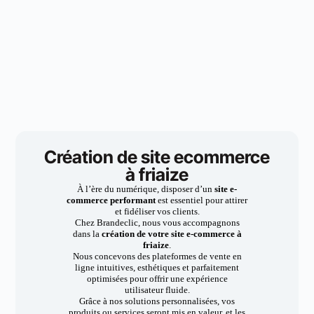
Création de site ecommerce
à friaize
À l’ère du numérique, disposer d’un
site e-
commerce performant
est essentiel pour attirer
et fidéliser vos clients.
Chez Brandeclic, nous vous accompagnons
dans la
création de votre site e-commerce à
friaize
.
Nous concevons des plateformes de vente en
ligne intuitives, esthétiques et parfaitement
optimisées pour offrir une expérience
utilisateur fluide.
Grâce à nos solutions personnalisées, vos
produits ou services seront mis en valeur, et les