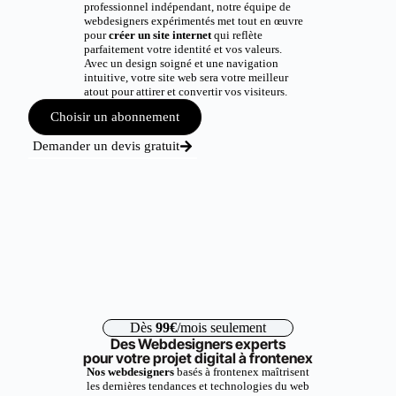
professionnel indépendant, notre équipe de
webdesigners expérimentés met tout en œuvre
pour
créer un site internet
qui reflète
parfaitement votre identité et vos valeurs.
Avec un design soigné et une navigation
intuitive, votre site web sera votre meilleur
atout pour attirer et convertir vos visiteurs.
Choisir un abonnement
Demander un devis gratuit
Dès
99€
/mois seulement
Des Webdesigners experts
pour votre projet digital à frontenex
Nos webdesigners
basés à frontenex maîtrisent
les dernières tendances et technologies du web