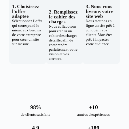
1. Choisissez
3. Nous vous
l'offre
livrons votre
2. Remplissez
adaptée
site web
le cahier des
Sélectionnez l’offre
Nous mettons en
charges
qui correspond le
ligne un site prêt à
Nous collaborons
mieux aux besoins
conquérir vos
pour établir un
de votre entreprise
clients. Vous êtes
cahier des charges
pour créer un site
prêt à impacter
détaillé, afin de
sur-mesure.
votre audience.
comprendre
parfaitement votre
vision et vos
attentes.
98
%
+
10
de clients satisfaits
années d'expériences
4.9
+
189