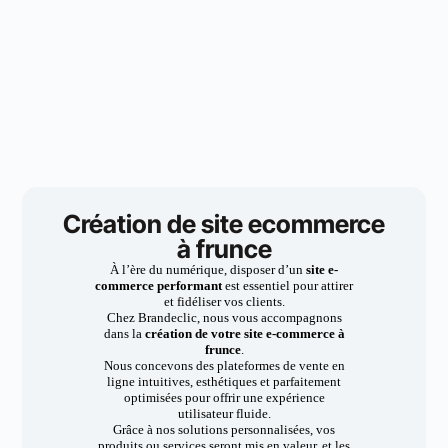
Création de site ecommerce
à frunce
À l’ère du numérique, disposer d’un
site e-
commerce performant
est essentiel pour attirer
et fidéliser vos clients.
Chez Brandeclic, nous vous accompagnons
dans la
création de votre site e-commerce à
frunce
.
Nous concevons des plateformes de vente en
ligne intuitives, esthétiques et parfaitement
optimisées pour offrir une expérience
utilisateur fluide.
Grâce à nos solutions personnalisées, vos
produits ou services seront mis en valeur, et les