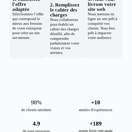
l'offre
livrons votre
2. Remplissez
adaptée
site web
le cahier des
Sélectionnez l’offre
Nous mettons en
charges
qui correspond le
ligne un site prêt à
Nous collaborons
mieux aux besoins
conquérir vos
pour établir un
de votre entreprise
clients. Vous êtes
cahier des charges
pour créer un site
prêt à impacter
détaillé, afin de
sur-mesure.
votre audience.
comprendre
parfaitement votre
vision et vos
attentes.
98
%
+
10
de clients satisfaits
années d'expériences
4.9
+
189
de note moyenne
projets livrés cette année