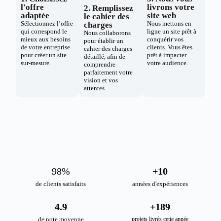
l'offre
livrons votre
2. Remplissez
adaptée
site web
le cahier des
Sélectionnez l’offre
Nous mettons en
charges
qui correspond le
ligne un site prêt à
Nous collaborons
mieux aux besoins
conquérir vos
pour établir un
de votre entreprise
clients. Vous êtes
cahier des charges
pour créer un site
prêt à impacter
détaillé, afin de
sur-mesure.
votre audience.
comprendre
parfaitement votre
vision et vos
attentes.
98
%
+
10
de clients satisfaits
années d'expériences
4.9
+
189
de note moyenne
projets livrés cette année