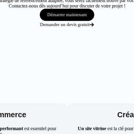
atégie de référencement adaptée, vous serez facilement trouvé par vos c
Contactez-nous dès aujourd’hui pour discuter de votre projet !
Démarrer maintenant
Demander un devis gratuit
ommerce
Créat
 performant
est essentiel pour
Un site vitrine
est la clé pour
ts.