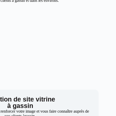
lients à gassin et dans les environs.
ion de site vitrine
à gassin
 renforcer votre image et vous faire connaître auprès de
vos clients àgassin.