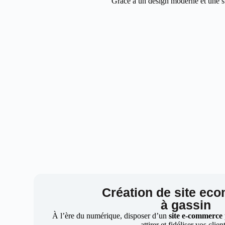
Grâce à un design moderne et une str
Création de site ec
à gassin
À l’ère du numérique, disposer d’un
site e-commerce
attirer et fidéliser vos clien