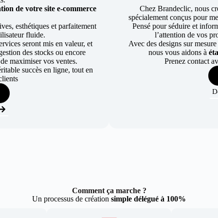
tion de votre site e-commerce
Chez Brandeclic, nous cr
spécialement conçus pour mett
ves, esthétiques et parfaitement
Pensé pour séduire et informe
lisateur fluide.
l’attention de vos pr
rvices seront mis en valeur, et
Avec des designs sur mesure e
a gestion des stocks ou encore
nous vous aidons à
ét
 de maximiser vos ventes.
Prenez contact av
table succès en ligne, tout en
lients
D
Comment ça marche ?
Un processus de création
simple délégué à 100%