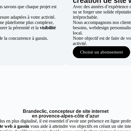
création de site
us savons que chaque projet est
Avec des années d’expérience dan
su se forger une solide réputatio
ure adaptées à votre activité.
irréprochable.
une plateforme plus complexe,
Nous accompagnons nos clients d
urer la pérennité et la
visibilité
besoins, webdesign personnali
local.
e la concurrence à gassin.
Notre objectif est de faire de v
activité.
Choisir un abonnement
Brandeclic, concepteur de site internet
en provence-alpes-côte d'azur
 en plus digitalisé, il est essentiel d’avoir une présence en ligne profes
te web à gassin
vous aide à atteindre vos objectifs en créant un site in