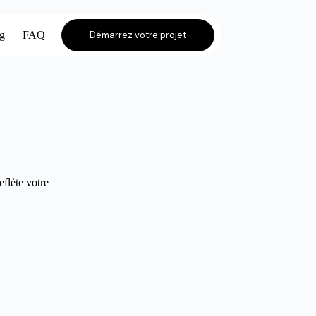
og
FAQ
Démarrez votre projet
eflète votre