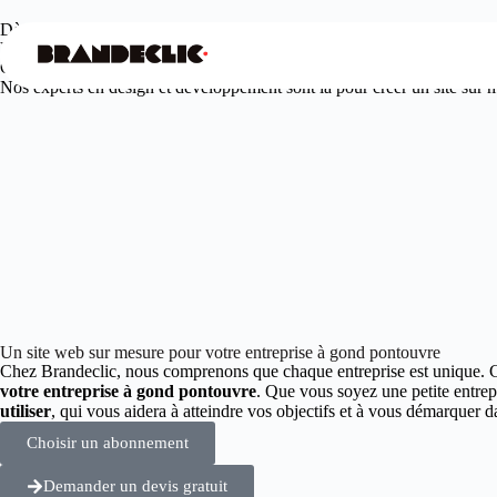
Dès
99€
/mois seulement
Votre agence web design à gond pontouvre
Offrez à votre entreprise une présence en ligne unique et engageante.
Nos experts en design et développement sont là pour créer un site sur me
Un site web sur mesure pour votre entreprise à gond pontouvre
Chez Brandeclic, nous comprenons que chaque entreprise est unique. 
votre entreprise à gond pontouvre
. Que vous soyez une petite entre
utiliser
, qui vous aidera à atteindre vos objectifs et à vous démarquer
Choisir un abonnement
Demander un devis gratuit