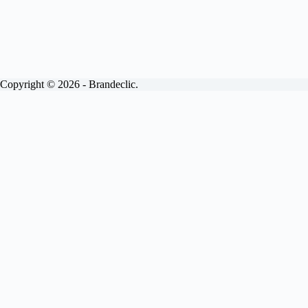
Copyright © 2026 - Brandeclic.
Choisissez votre formule
Abonnements
Devis
Brandeclic
View
Site internet vitrine.
Inclus.
Livraison sous 15 jours
Personnalisé à 100%
Pages illimitées
Mises à jour mensuelles
Maintenance
Interventions sous 48H
Optimisé SEO
100% sécurisé