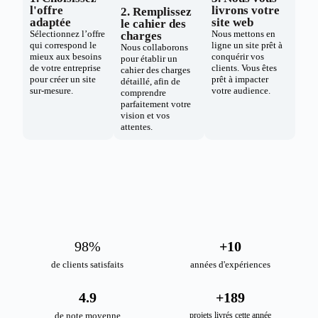
l'offre
livrons votre
2. Remplissez
adaptée
site web
le cahier des
Sélectionnez l’offre
Nous mettons en
charges
qui correspond le
ligne un site prêt à
Nous collaborons
mieux aux besoins
conquérir vos
pour établir un
de votre entreprise
clients. Vous êtes
cahier des charges
pour créer un site
prêt à impacter
détaillé, afin de
sur-mesure.
votre audience.
comprendre
parfaitement votre
vision et vos
attentes.
98
%
+
10
de clients satisfaits
années d'expériences
4.9
+
189
de note moyenne
projets livrés cette année