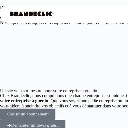
Dès
99€
/mois seulement
Votre agence web design à guenin
Offrez à votre entreprise une présence en ligne unique et engageante.
Nos experts en design et développement sont là pour créer un site sur me
Un site web sur mesure pour votre entreprise à guenin
Chez Brandeclic, nous comprenons que chaque entreprise est unique. 
votre entreprise à guenin
. Que vous soyez une petite entreprise ou u
vous aidera à atteindre vos objectifs et à vous démarquer dans votre 
Choisir un abonnement
Demander un devis gratuit