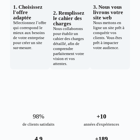
1. Choisissez
3. Nous vous
l'offre
livrons votre
2. Remplissez
adaptée
site web
le cahier des
Sélectionnez l’offre
Nous mettons en
charges
qui correspond le
ligne un site prêt à
Nous collaborons
mieux aux besoins
conquérir vos
pour établir un
de votre entreprise
clients. Vous êtes
cahier des charges
pour créer un site
prêt à impacter
détaillé, afin de
sur-mesure.
votre audience.
comprendre
parfaitement votre
vision et vos
attentes.
98
%
+
10
de clients satisfaits
années d'expériences
4.9
+
189