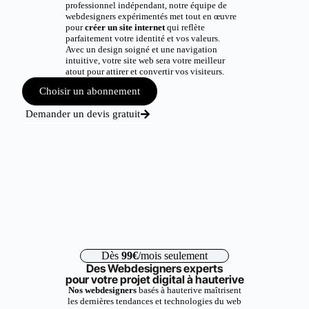
professionnel indépendant, notre équipe de
webdesigners expérimentés met tout en œuvre
pour
créer un site internet
qui reflète
parfaitement votre identité et vos valeurs.
Avec un design soigné et une navigation
intuitive, votre site web sera votre meilleur
atout pour attirer et convertir vos visiteurs.
Choisir un abonnement
Demander un devis gratuit
Dès
99€
/mois seulement
Des Webdesigners experts
pour votre projet digital à hauterive
Nos webdesigners
basés à hauterive maîtrisent
les dernières tendances et technologies du web