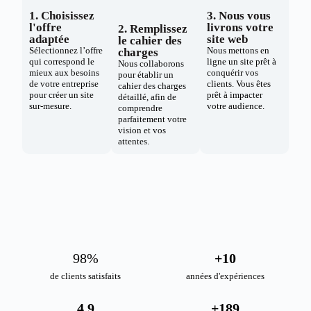
1. Choisissez
3. Nous vous
l'offre
livrons votre
2. Remplissez
adaptée
site web
le cahier des
Sélectionnez l’offre
Nous mettons en
charges
qui correspond le
ligne un site prêt à
Nous collaborons
mieux aux besoins
conquérir vos
pour établir un
de votre entreprise
clients. Vous êtes
cahier des charges
pour créer un site
prêt à impacter
détaillé, afin de
sur-mesure.
votre audience.
comprendre
parfaitement votre
vision et vos
attentes.
98
%
+
10
de clients satisfaits
années d'expériences
4.9
+
189