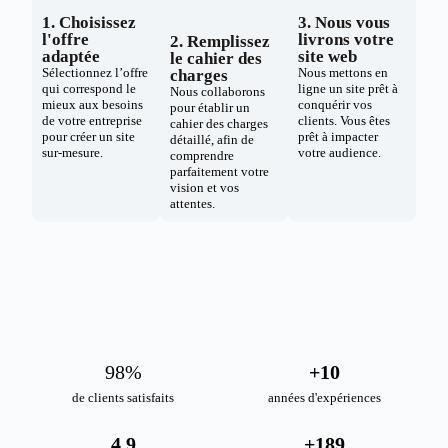
1. Choisissez
3. Nous vous
l'offre
livrons votre
2. Remplissez
adaptée
site web
le cahier des
Sélectionnez l’offre
Nous mettons en
charges
qui correspond le
ligne un site prêt à
Nous collaborons
mieux aux besoins
conquérir vos
pour établir un
de votre entreprise
clients. Vous êtes
cahier des charges
pour créer un site
prêt à impacter
détaillé, afin de
sur-mesure.
votre audience.
comprendre
parfaitement votre
vision et vos
attentes.
98
%
+
10
de clients satisfaits
années d'expériences
4.9
+
189