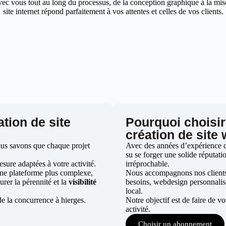
ec vous tout au long du processus, de la conception graphique à la mise 
site internet répond parfaitement à vos attentes et celles de vos clients.
ation de site
Pourquoi choisir
création de site
ous savons que chaque projet
Avec des années d’expérience dan
su se forger une solide réputatio
ure adaptées à votre activité.
irréprochable.
une plateforme plus complexe,
Nous accompagnons nos clients d
urer la pérennité et la
visibilité
besoins, webdesign personnali
local.
e la concurrence à hierges.
Notre objectif est de faire de v
activité.
Choisir un abonnement