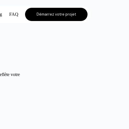
og
FAQ
Démarrez votre projet
eflète votre