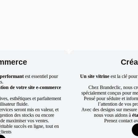
ommerce
Créat
 performant
est essentiel pour
Un site vitrine
est la clé pour
ts.
tion de votre site e-commerce
Chez Brandeclic, nous cr
spécialement conçus pour mett
ves, esthétiques et parfaitement
Pensé pour séduire et informe
lisateur fluide.
l’attention de vos pr
rvices seront mis en valeur, et
Avec des designs sur mesure e
a gestion des stocks ou encore
nous vous aidons à
ét
 de maximiser vos ventes.
Prenez contact av
table succès en ligne, tout en
lients