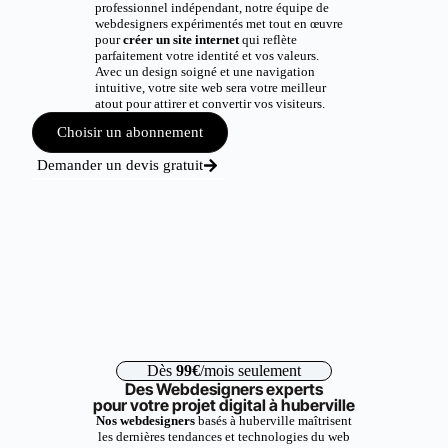
professionnel indépendant, notre équipe de
webdesigners expérimentés met tout en œuvre
pour
créer un site internet
qui reflète
parfaitement votre identité et vos valeurs.
Avec un design soigné et une navigation
intuitive, votre site web sera votre meilleur
atout pour attirer et convertir vos visiteurs.
Choisir un abonnement
Demander un devis gratuit
Dès
99€
/mois seulement
Des Webdesigners experts
pour votre projet digital à huberville
Nos webdesigners
basés à huberville maîtrisent
les dernières tendances et technologies du web