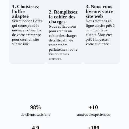
1. Choisissez
3. Nous vous
l'offre
livrons votre
2. Remplissez
adaptée
site web
le cahier des
Sélectionnez l’offre
Nous mettons en
charges
qui correspond le
ligne un site prêt à
Nous collaborons
mieux aux besoins
conquérir vos
pour établir un
de votre entreprise
clients. Vous êtes
cahier des charges
pour créer un site
prêt à impacter
détaillé, afin de
sur-mesure.
votre audience.
comprendre
parfaitement votre
vision et vos
attentes.
98
%
+
10
de clients satisfaits
années d'expériences
4.9
+
189