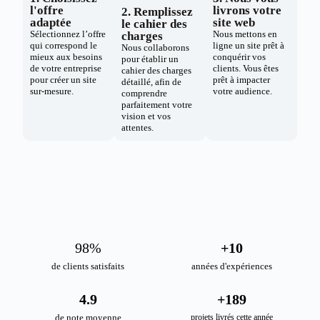
l'offre
livrons votre
2. Remplissez
adaptée
site web
le cahier des
Sélectionnez l’offre
Nous mettons en
charges
qui correspond le
ligne un site prêt à
Nous collaborons
mieux aux besoins
conquérir vos
pour établir un
de votre entreprise
clients. Vous êtes
cahier des charges
pour créer un site
prêt à impacter
détaillé, afin de
sur-mesure.
votre audience.
comprendre
parfaitement votre
vision et vos
attentes.
98
%
+
10
de clients satisfaits
années d'expériences
4.9
+
189
de note moyenne
projets livrés cette année