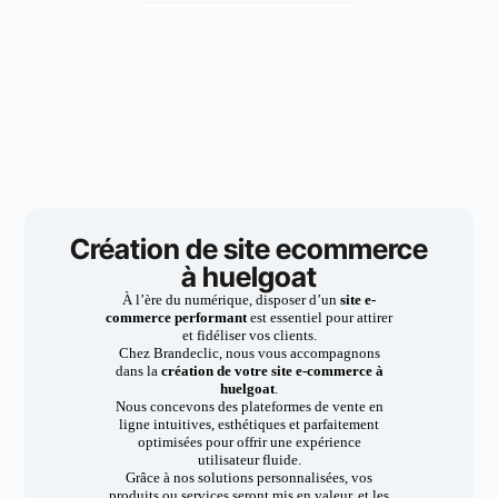
Création de site ecommerce
à huelgoat
À l’ère du numérique, disposer d’un
site e-
commerce performant
est essentiel pour attirer
et fidéliser vos clients.
Chez Brandeclic, nous vous accompagnons
dans la
création de votre site e-commerce à
huelgoat
.
Nous concevons des plateformes de vente en
ligne intuitives, esthétiques et parfaitement
optimisées pour offrir une expérience
utilisateur fluide.
Grâce à nos solutions personnalisées, vos
produits ou services seront mis en valeur, et les