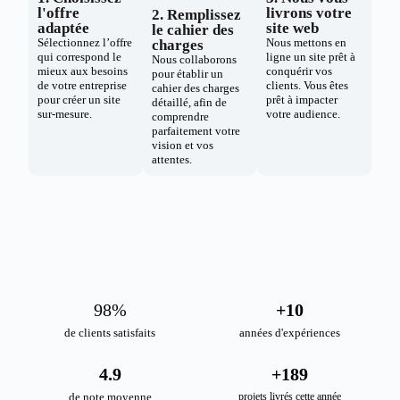
l'offre
livrons votre
2. Remplissez
adaptée
site web
le cahier des
Sélectionnez l’offre
Nous mettons en
charges
qui correspond le
ligne un site prêt à
Nous collaborons
mieux aux besoins
conquérir vos
pour établir un
de votre entreprise
clients. Vous êtes
cahier des charges
pour créer un site
prêt à impacter
détaillé, afin de
sur-mesure.
votre audience.
comprendre
parfaitement votre
vision et vos
attentes.
98
%
+
10
de clients satisfaits
années d'expériences
4.9
+
189
de note moyenne
projets livrés cette année