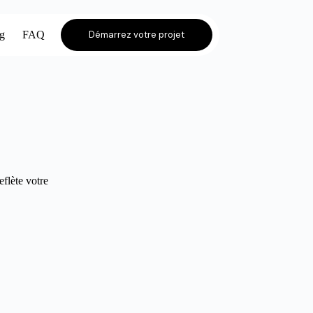
og
FAQ
Démarrez votre projet
eflète votre