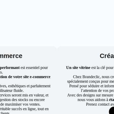
ommerce
Créat
 performant
est essentiel pour
Un site vitrine
est la clé pour
ts.
tion de votre site e-commerce
Chez Brandeclic, nous cr
spécialement conçus pour mett
ves, esthétiques et parfaitement
Pensé pour séduire et informe
lisateur fluide.
l’attention de vos pr
rvices seront mis en valeur, et
Avec des designs sur mesure e
a gestion des stocks ou encore
nous vous aidons à
ét
 de maximiser vos ventes.
Prenez contact av
table succès en ligne, tout en
lients