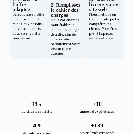
l'offre
livrons votre
2. Remplissez
adaptée
site web
le cahier des
Sélectionnez l’offre
Nous mettons en
charges
qui correspond le
ligne un site prêt à
Nous collaborons
mieux aux besoins
conquérir vos
pour établir un
de votre entreprise
clients. Vous êtes
cahier des charges
pour créer un site
prêt à impacter
détaillé, afin de
sur-mesure.
votre audience.
comprendre
parfaitement votre
vision et vos
attentes.
98
%
+
10
de clients satisfaits
années d'expériences
4.9
+
189
de note moyenne
projets livrés cette année