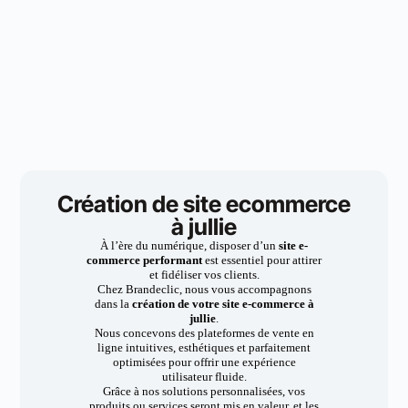
Création de site ecommerce
à jullie
À l’ère du numérique, disposer d’un
site e-
commerce performant
est essentiel pour attirer
et fidéliser vos clients.
Chez Brandeclic, nous vous accompagnons
dans la
création de votre site e-commerce à
jullie
.
Nous concevons des plateformes de vente en
ligne intuitives, esthétiques et parfaitement
optimisées pour offrir une expérience
utilisateur fluide.
Grâce à nos solutions personnalisées, vos
produits ou services seront mis en valeur, et les