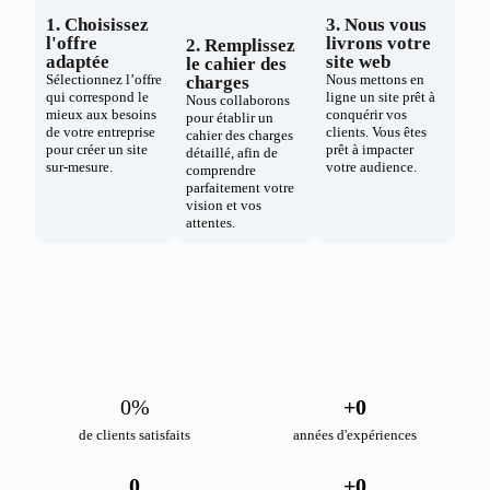
1. Choisissez
3. Nous vous
l'offre
livrons votre
2. Remplissez
adaptée
site web
le cahier des
Sélectionnez l’offre
Nous mettons en
charges
qui correspond le
ligne un site prêt à
Nous collaborons
mieux aux besoins
conquérir vos
pour établir un
de votre entreprise
clients. Vous êtes
cahier des charges
pour créer un site
prêt à impacter
détaillé, afin de
sur-mesure.
votre audience.
comprendre
parfaitement votre
vision et vos
attentes.
0
%
+
0
de clients satisfaits
années d'expériences
0
+
0