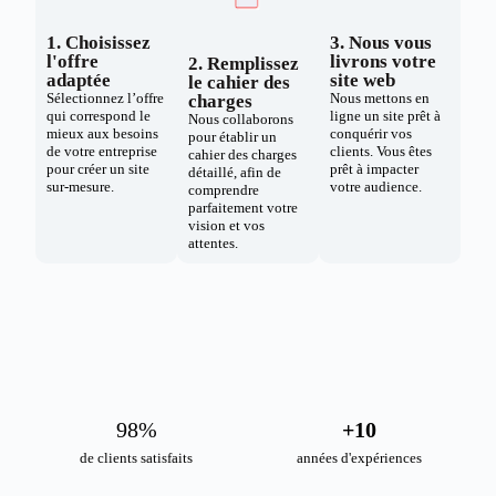
1. Choisissez
3. Nous vous
l'offre
livrons votre
2. Remplissez
adaptée
site web
le cahier des
Sélectionnez l’offre
Nous mettons en
charges
qui correspond le
ligne un site prêt à
Nous collaborons
mieux aux besoins
conquérir vos
pour établir un
de votre entreprise
clients. Vous êtes
cahier des charges
pour créer un site
prêt à impacter
détaillé, afin de
sur-mesure.
votre audience.
comprendre
parfaitement votre
vision et vos
attentes.
98
%
+
10
de clients satisfaits
années d'expériences