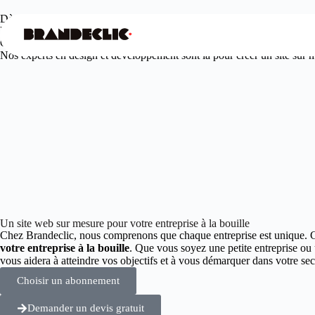
Dès
99€
/mois seulement
Votre agence web design à la bouille
Offrez à votre entreprise une présence en ligne unique et engageante.
Nos experts en design et développement sont là pour créer un site sur me
Un site web sur mesure pour votre entreprise à la bouille
Chez Brandeclic, nous comprenons que chaque entreprise est unique. 
votre entreprise à la bouille
. Que vous soyez une petite entreprise ou
vous aidera à atteindre vos objectifs et à vous démarquer dans votre 
Choisir un abonnement
Demander un devis gratuit