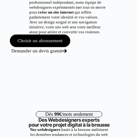
professionnel indépendant, notre équipe de
webdesigners expérimentés met tout en œuvre
pour
créer un site internet
qui reflète
parfaitement votre identité et vos valeurs.
Avec un design soigné et une navigation
intuitive, votre site web sera votre meilleur
atout pour attirer et convertir vos visiteurs.
Choisir un abonnement
Demander un devis gratuit
Dès
99€
/mois seulement
Des Webdesigners experts
pour votre projet digital à la brousse
Nos webdesigners
basés à la brousse maîtrisent
les dernières tendances et technologies du web