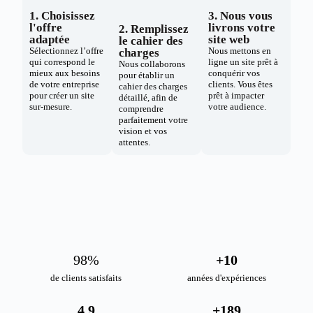
1. Choisissez
3. Nous vous
l'offre
livrons votre
2. Remplissez
adaptée
site web
le cahier des
Sélectionnez l’offre
Nous mettons en
charges
qui correspond le
ligne un site prêt à
Nous collaborons
mieux aux besoins
conquérir vos
pour établir un
de votre entreprise
clients. Vous êtes
cahier des charges
pour créer un site
prêt à impacter
détaillé, afin de
sur-mesure.
votre audience.
comprendre
parfaitement votre
vision et vos
attentes.
98
%
+
10
de clients satisfaits
années d'expériences
4.9
+
189