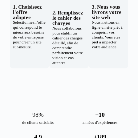
1. Choisissez
3. Nous vous
l'offre
livrons votre
2. Remplissez
adaptée
site web
le cahier des
Sélectionnez l’offre
Nous mettons en
charges
qui correspond le
ligne un site prêt à
Nous collaborons
mieux aux besoins
conquérir vos
pour établir un
de votre entreprise
clients. Vous êtes
cahier des charges
pour créer un site
prêt à impacter
détaillé, afin de
sur-mesure.
votre audience.
comprendre
parfaitement votre
vision et vos
attentes.
98
%
+
10
de clients satisfaits
années d'expériences
4.9
+
189